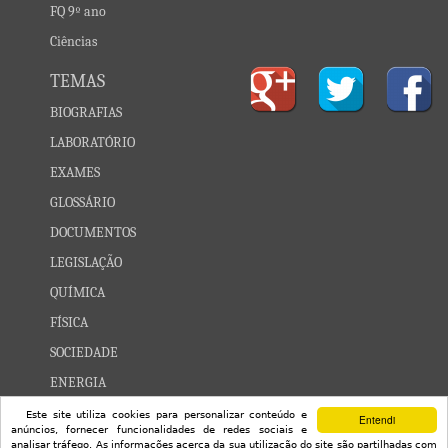
FQ 9º ano
Ciências
TEMAS
BIOGRAFIAS
LABORATÓRIO
EXAMES
GLOSSÁRIO
DOCUMENTOS
LEGISLAÇÃO
QUÍMICA
FÍSICA
SOCIEDADE
ENERGIA
CONSTELAÇÕES
Este site utiliza cookies para personalizar conteúdo e
Entendi
anúncios, fornecer funcionalidades de redes sociais e
UNIVERSO
analisar tráfego. As informações acerca da sua utilização do site são partilhadas com