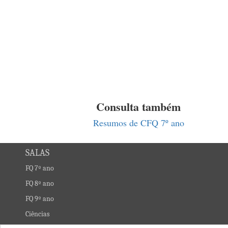
Consulta também
Resumos de CFQ 7º ano
SALAS
FQ 7º ano
FQ 8º ano
FQ 9º ano
Ciências