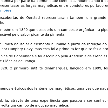
inâmica por parte da comunidade científica, influenciando o
resentasse as forças magnéticas entre condutores portadores
Ampère
.
escobertas de Oersted representaram também um grande 
do.
também em 1820 que descobriu um composto orgânico – a pipe
nsável pelo sabor picante da pimenta.
uímica ao isolar o elemento alumínio a partir da redução do c
 por Hunphry Davy, mas esta foi a primeira fez que se fez a pr
cnica de Copenhaga e foi escolhido pela Academia de Ciências
e Ciências de França.
1820. O primeiro satélite dinamarquês, lançado em 1999,
nómenos elétricos dos fenómenos magnéticos, uma vez que nad
briu, através de uma experiência que passou a ser conheci
ua volta um campo de indução magnética.