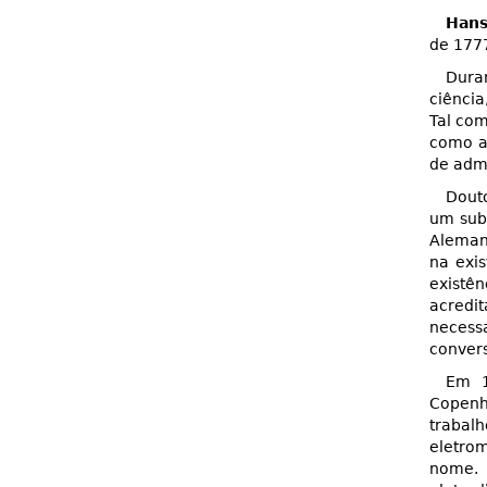
Hans
de 177
Duran
ciência
Tal co
como a
de admi
Dout
um subs
Alema
na exi
existê
acredi
necess
convers
Em 1
Copenh
traba
eletro
nome. 