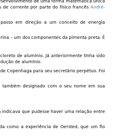
 desenvolvimento de uma forma matemática única
 de corrente por parte do físico francês
André-
passo em direção a um conceito de energia
rina – um dos componentes da pimenta preta. É
loreto de alumínio. Já anteriormente tinha sido
odução de alumínio.
 de Copenhaga para seu secretário perpétuo. Foi
 foi também designado com o seu nome em sua
a indicava que pudesse haver uma relação entre
da como a experiência de Oersted, que um fio