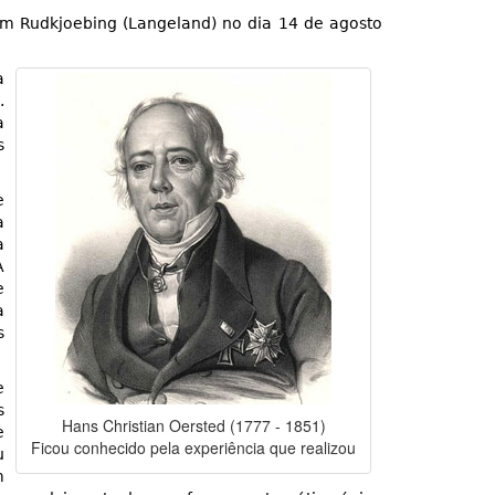
m Rudkjoebing (Langeland) no dia 14 de agosto
a
.
a
s
e
a
a
A
e
a
s
e
s
Hans Christian Oersted (1777 - 1851)
e
Ficou conhecido pela experiência que realizou
u
m