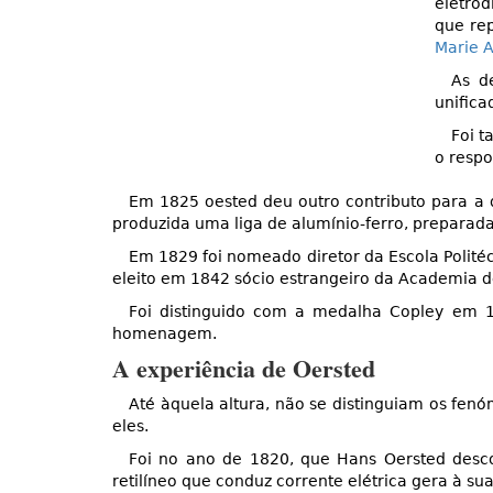
eletrod
que rep
Marie 
As d
unifica
Foi 
o respo
Em 1825 oested deu outro contributo para a q
produzida uma liga de alumínio-ferro, preparada
Em 1829 foi nomeado diretor da Escola Polité
eleito em 1842 sócio estrangeiro da Academia d
Foi distinguido com a medalha Copley em 
homenagem.
A experiência de Oersted
Até àquela altura, não se distinguiam os fe
eles.
Foi no ano de 1820, que Hans Oersted desco
retilíneo que conduz corrente elétrica gera à s