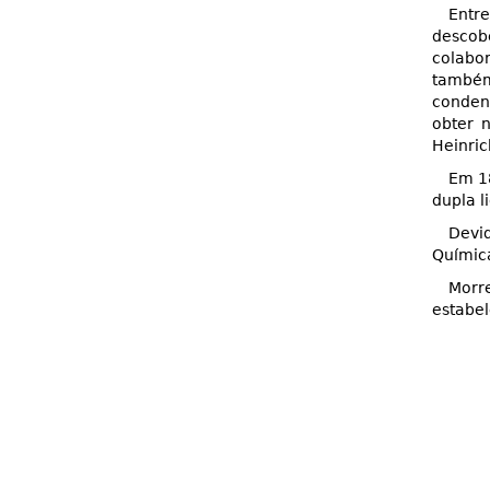
Entr
descobe
colabor
também
condens
obter 
Heinric
Em 18
dupla l
Devid
Químic
Morr
estabel