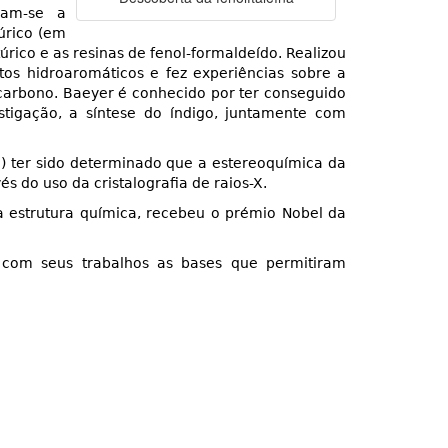
cam-se a
 úrico (em
ico e as resinas de fenol-formaldeído. Realizou
os hidroaromáticos e fez experiências sobre a
carbono. Baeyer é conhecido por ter conseguido
tigação, a síntese do índigo, juntamente com
) ter sido determinado que a estereoquímica da
s do uso da cristalografia de raios-X.
a estrutura química, recebeu o prémio Nobel da
com seus trabalhos as bases que permitiram