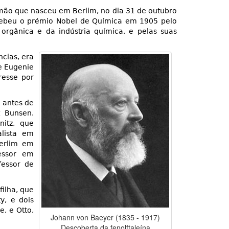
mão que nasceu em Berlim, no dia 31 de outubro
ecebeu o prémio Nobel de Química em 1905 pelo
orgânica e da indústria química, e pelas suas
cias, era
e Eugenie
resse por
 antes de
t Bunsen.
nitz, que
lista em
Berlim em
essor em
fessor de
ilha, que
y, e dois
, e Otto,
Johann von Baeyer (1835 - 1917)
Descoberta da fenolftaleína