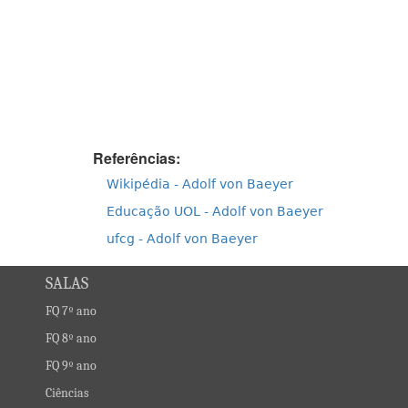
Referências:
Wikipédia - Adolf von Baeyer
Educação UOL - Adolf von Baeyer
ufcg - Adolf von Baeyer
SALAS
FQ 7º ano
FQ 8º ano
FQ 9º ano
Ciências