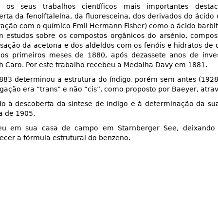
e os seus trabalhos científicos mais importantes desta
rta da fenolftaleína, da fluoresceina, dos derivados do ácido
ação com o químico Emil Hermann Fisher) como o ácido barbitúr
 estudos sobre os compostos orgânicos do arsénio, compost
ação da acetona e dos aldeídos com os fenóis e hidratos de 
nos primeiros meses de 1880, após dezassete anos de inves
h Caro. Por este trabalho recebeu a Medalha Davy em 1881.
83 determinou a estrutura do índigo, porém sem antes (1928
igação era “trans” e não “cis”, como proposto por Baeyer, atravé
o à descoberta da síntese de índigo e à determinação da su
a de 1905.
eu em sua casa de campo em Starnberger See, deixando 
ecer a fórmula estrutural do benzeno.