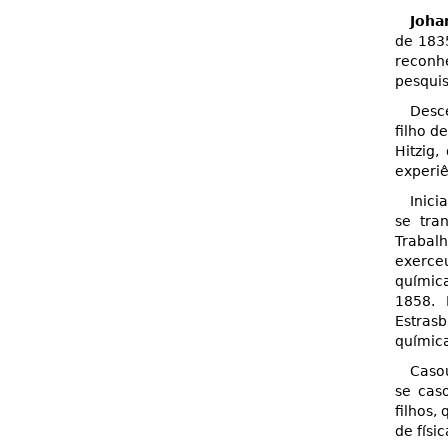
Joha
de 183
reconh
pesquis
Desce
filho d
Hitzig
experiê
Inici
se tra
Trabal
exerce
químic
1858. 
Estras
química
Caso
se cas
filhos,
de físi