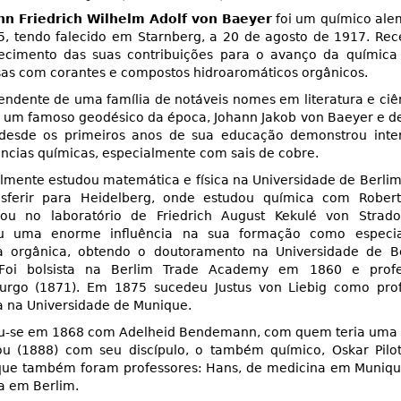
nn Friedrich Wilhelm Adolf von Baeyer
foi um químico ale
5, tendo falecido em Starnberg, a 20 de agosto de 1917. R
ecimento das suas contribuições para o avanço da química 
as com corantes e compostos hidroaromáticos orgânicos.
ndente de uma família de notáveis nomes em literatura e ciên
e um famoso geodésico da época, Johann Jakob von Baeyer e d
, desde os primeiros anos de sua educação demonstrou inte
ncias químicas, especialmente com sais de cobre.
almente estudou matemática e física na Universidade de Berlim
nsferir para Heidelberg, onde estudou química com Rober
hou no laboratório de Friedrich August Kekulé von Strado
u uma enorme influência na sua formação como especia
a orgânica, obtendo o doutoramento na Universidade de 
Foi bolsista na Berlim Trade Academy em 1860 e prof
burgo (1871). Em 1875 sucedeu Justus von Liebig como pro
 na Universidade de Munique.
u-se em 1868 com Adelheid Bendemann, com quem teria uma f
ou (1888) com seu discípulo, o também químico, Oskar Pilot
 que também foram professores: Hans, de medicina em Munique
ca em Berlim.