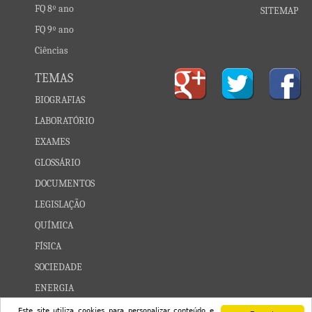
FQ 8º ano
SITEMAP
FQ 9º ano
Ciências
TEMAS
BIOGRAFIAS
LABORATÓRIO
EXAMES
GLOSSÁRIO
DOCUMENTOS
LEGISLAÇÃO
QUÍMICA
FÍSICA
SOCIEDADE
ENERGIA
CONSTELAÇÕES
Este site utiliza cookies para personalizar conteúdo e