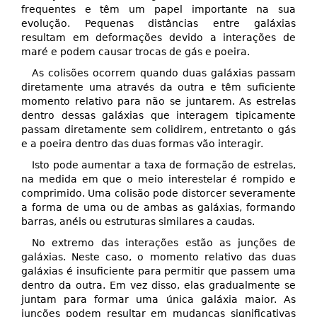
frequentes e têm um papel importante na sua
evolução. Pequenas distâncias entre galáxias
resultam em deformações devido a interações de
maré e podem causar trocas de gás e poeira.
As colisões ocorrem quando duas galáxias passam
diretamente uma através da outra e têm suficiente
momento relativo para não se juntarem. As estrelas
dentro dessas galáxias que interagem tipicamente
passam diretamente sem colidirem, entretanto o gás
e a poeira dentro das duas formas vão interagir.
Isto pode aumentar a taxa de formação de estrelas,
na medida em que o meio interestelar é rompido e
comprimido. Uma colisão pode distorcer severamente
a forma de uma ou de ambas as galáxias, formando
barras, anéis ou estruturas similares a caudas.
No extremo das interações estão as junções de
galáxias. Neste caso, o momento relativo das duas
galáxias é insuficiente para permitir que passem uma
dentro da outra. Em vez disso, elas gradualmente se
juntam para formar uma única galáxia maior. As
junções podem resultar em mudanças significativas