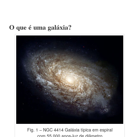
O que é uma galáxia?
Fig. 1 – NGC 4414 Galáxia típica em espiral
com 55 000 anos-luz de diâmetro