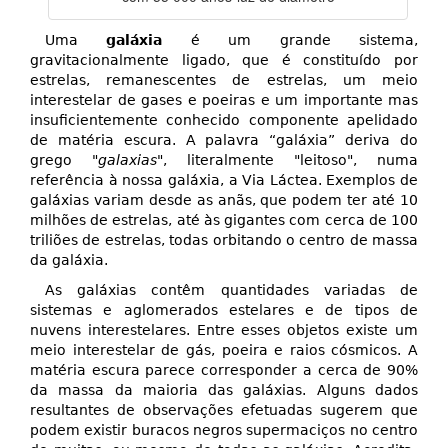
Uma
galáxia
é um grande sistema,
gravitacionalmente ligado, que é constituído por
estrelas, remanescentes de estrelas, um meio
interestelar de gases e poeiras e um importante mas
insuficientemente conhecido componente apelidado
de matéria escura. A palavra “galáxia” deriva do
grego "
galaxias
", literalmente "leitoso", numa
referência à nossa galáxia, a Via Láctea. Exemplos de
galáxias variam desde as anãs, que podem ter até 10
milhões de estrelas, até às gigantes com cerca de 100
triliões de estrelas, todas orbitando o centro de massa
da galáxia.
As galáxias contêm quantidades variadas de
sistemas e aglomerados estelares e de tipos de
nuvens interestelares. Entre esses objetos existe um
meio interestelar de gás, poeira e raios cósmicos. A
matéria escura parece corresponder a cerca de 90%
da massa da maioria das galáxias. Alguns dados
resultantes de observações efetuadas sugerem que
podem existir buracos negros supermaciços no centro