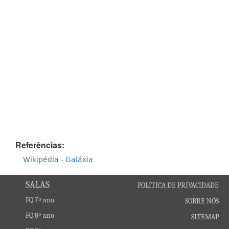
Referências:
Wikipédia - Galáxia
SALAS
POLÍTICA DE PRIVACIDADE
FQ 7º ano
SOBRE NÓS
FQ 8º ano
SITEMAP