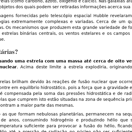
relas (como carbono, azoto, oxigénio e cálcio). Nas galáxias a
objetos dos quais podem ser retiradas informações acerca sua
magens fornecidas pelo telescópio espacial Hubble revelara
ogias extremamente complexas e variadas. Cerca de um q
cas. Os mecanismos que produzem esta grande variedade de 
 estrelas binárias centrais, os ventos estelares e os cam
ue.
árias?
uando uma estrela com uma massa até cerca de oito ve
nuclear
. Acima deste limite a estrela explodiria, originan
trelas brilham devido às reações de fusão nuclear que ocor
contre em equilíbrio hidrostático, pois a força que a gravidade 
 é compensada pela soma das pressões hidrostática e de rad
elas que cumprem isto estão situadas na zona de sequência pri
ncontram a maior parte das mesmas.
mo as que formam nebulosas planetárias, permanecem na seq
s de anos, consumindo hidrogénio e produzindo hélio que 
peratura suficiente para provocar a fusão do hélio, ficand
élio até a pressão de radiação no núcleo não ser suficient