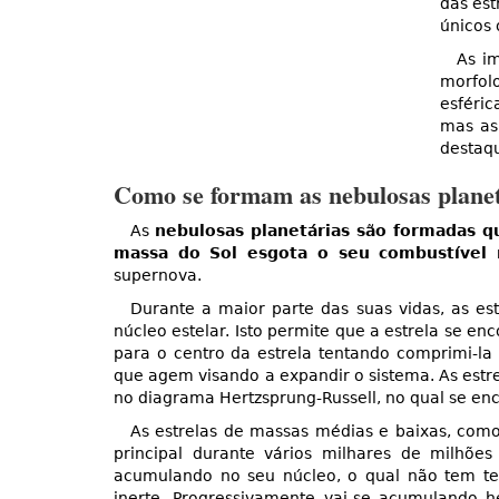
das est
únicos 
As i
morfol
esféri
mas as
destaq
Como se formam as nebulosas planet
As
nebulosas planetárias são formadas q
massa do Sol esgota o seu combustível 
supernova.
Durante a maior parte das suas vidas, as es
núcleo estelar. Isto permite que a estrela se en
para o centro da estrela tentando comprimi-la
que agem visando a expandir o sistema. As estr
no diagrama Hertzsprung-Russell, no qual se e
As estrelas de massas médias e baixas, co
principal durante vários milhares de milhõe
acumulando no seu núcleo, o qual não tem tem
inerte. Progressivamente vai-se acumulando h