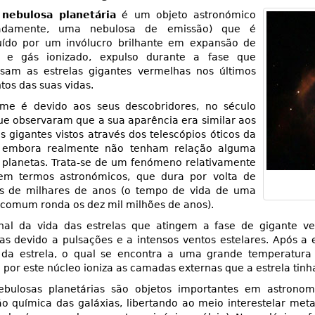
a
nebulosa planetária
é um objeto astronómico
adamente, uma nebulosa de emissão) que é
tuído por um invólucro brilhante em expansão de
 e gás ionizado, expulso durante a fase que
ssam as estrelas gigantes vermelhas nos últimos
os das suas vidas.
me é devido aos seus descobridores, no século
que observaram que a sua aparência era similar aos
s gigantes vistos através dos telescópios óticos da
 embora realmente não tenham relação alguma
 planetas. Trata-se de um fenómeno relativamente
em termos astronómicos, que dura por volta de
s de milhares de anos (o tempo de vida de uma
 comum ronda os dez mil milhões de anos).
inal da vida das estrelas que atingem a fase de gigante v
as devido a pulsações e a intensos ventos estelares. Após 
 da estrela, o qual se encontra a uma grande temperatura e
 por este núcleo ioniza as camadas externas que a estrela tinh
ebulosas planetárias são objetos importantes em astrono
o química das galáxias, libertando ao meio interestelar met