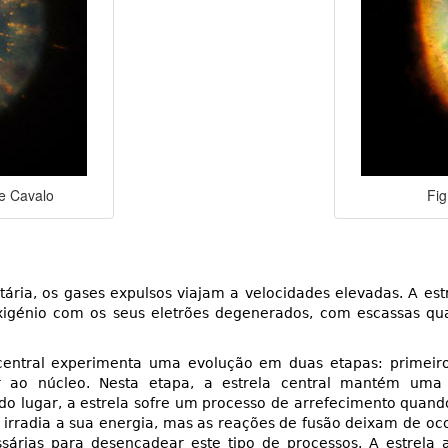
e Cavalo
Fig
ria, os gases expulsos viajam a velocidades elevadas. A est
igénio com os seus eletrões degenerados, com escassas quan
central experimenta uma evolução em duas etapas: primei
ao núcleo. Nesta etapa, a estrela central mantém uma l
do lugar, a estrela sofre um processo de arrefecimento quand
radia a sua energia, mas as reações de fusão deixam de ocor
sárias para desencadear este tipo de processos. A estrela 