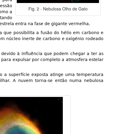
ressão
Fig. 2 - Nebulosa Olho de Gato
Como a
ltando
strela entra na fase de gigante vermelha.
 que possibilita a fusão do hélio em carbono e
 um núcleo inerte de carbono e oxigénio rodeado
l devido à influência que podem chegar a ter as
e para expulsar por completo a atmosfera estelar
 a superfície exposta atinge uma temperatura
brilhar. A nuvem torna-se então numa nebulosa