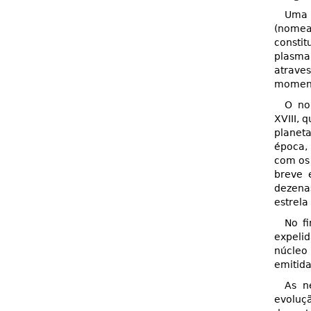
Um
(nome
consti
plasma
atrave
moment
O no
XVIII, 
planeta
época,
com os
breve 
dezena
estrela
No f
expelid
núcleo
emitida
As n
evoluçã