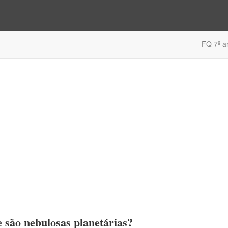
FQ 7º a
 são nebulosas planetárias?