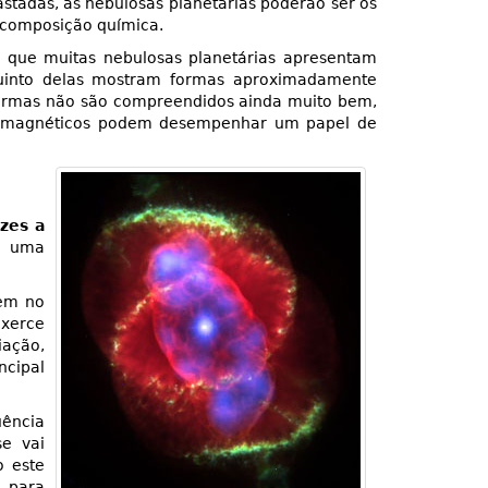
fastadas, as nebulosas planetárias poderão ser os
 composição química.
m que muitas nebulosas planetárias apresentam
uinto delas mostram formas aproximadamente
formas não são compreendidos ainda muito bem,
pos magnéticos podem desempenhar um papel de
zes a
do uma
rem no
exerce
iação,
ncipal
uência
se vai
o este
e para