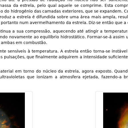
massa da estrela, pelo qual aquele se comprime. Esta comp
ão do hidrogénio das camadas exteriores, que se expandem. 
oduz a estrela é difundida sobre uma área mais ampla, resu
 portanto num avermelhamento da estrela. Diz-se então que a e
ntinua a sua compressão, aquecendo até atingir a temperatura
tando novamente ao equilíbrio hidrostático. Formar-se-á assim
o, ambas em combustão.
e sensíveis à temperatura. A estrela então torna-se instáve
as pulsações, que finalmente adquirem a intensidade suficient
rial em torno do núcleo da estrela, agora exposto. Quando
 ultravioletas que ionizam a atmosfera ejetada, fazendo-a 