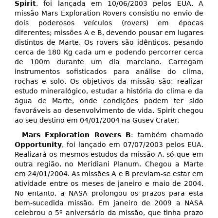
Spirit
, foi lançada em 10/06/2003 pelos EUA. A
missão Mars Exploration Rovers consistiu no envio de
dois poderosos veículos (rovers) em épocas
diferentes; missões A e B, devendo pousar em lugares
distintos de Marte. Os rovers são idênticos, pesando
cerca de 180 Kg cada um e podendo percorrer cerca
de 100m durante um dia marciano. Carregam
instrumentos sofisticados para análise do clima,
rochas e solo. Os objetivos da missão são: realizar
estudo mineralógico, estudar a história do clima e da
água de Marte, onde condições podem ter sido
favoráveis ao desenvolvimento de vida. Spirit chegou
ao seu destino em 04/01/2004 na Gusev Crater.
Mars Exploration Rovers B
: também chamado
Opportunity
, foi lançado em 07/07/2003 pelos EUA.
Realizará os mesmos estudos da missão A, só que em
outra região, no Meridiani Planum. Chegou a Marte
em 24/01/2004. As missões A e B previam-se estar em
atividade entre os meses de janeiro e maio de 2004.
No entanto, a NASA prolongou os prazos para esta
bem-sucedida missão. Em janeiro de 2009 a NASA
celebrou o 5º aniversário da missão, que tinha prazo