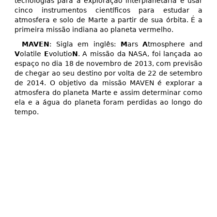
tecnologias para a exploração interplanetária e usar
cinco instrumentos científicos para estudar a
atmosfera e solo de Marte a partir de sua órbita. É a
primeira missão indiana ao planeta vermelho.
MAVEN
: Sigla em inglês:
M
ars
A
tmosphere and
V
olatile
E
volutio
N
. A missão da NASA, foi lançada ao
espaço no dia 18 de novembro de 2013, com previsão
de chegar ao seu destino por volta de 22 de setembro
de 2014. O objetivo da missão MAVEN é explorar a
atmosfera do planeta Marte e assim determinar como
ela e a água do planeta foram perdidas ao longo do
tempo.