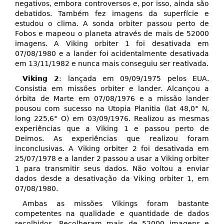
negativos, embora controversos e, por isso, ainda são
debatidos. Também fez imagens da superfície e
estudou o clima. A sonda orbiter passou perto de
Fobos e mapeou o planeta através de mais de 52000
imagens. A Viking orbiter 1 foi desativada em
07/08/1980 e a lander foi acidentalmente desativada
em 13/11/1982 e nunca mais conseguiu ser reativada.
Viking 2
: lançada em 09/09/1975 pelos EUA.
Consistia em missões orbiter e lander. Alcançou a
órbita de Marte em 07/08/1976 e a missão lander
pousou com sucesso na Utopia Planitia (lat 48,0° N,
long 225,6° O) em 03/09/1976. Realizou as mesmas
experiências que a Viking 1 e passou perto de
Deimos. As experiências que realizou foram
inconclusivas. A Viking orbiter 2 foi desativada em
25/07/1978 e a lander 2 passou a usar a Viking orbiter
1 para transmitir seus dados. Não voltou a enviar
dados desde a desativação da Viking orbiter 1, em
07/08/1980.
Ambas as missões Vikings foram bastante
competentes na qualidade e quantidade de dados
recolhidos. Recolheram mais de 52000 imagens e