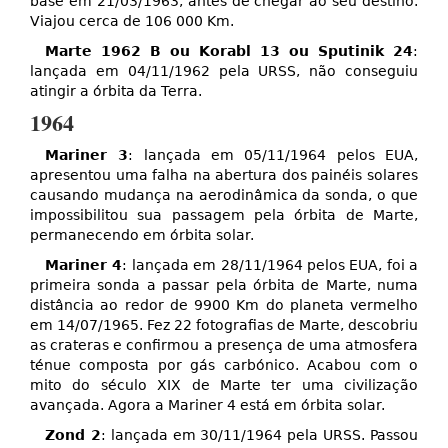
base em 21/03/1963, antes de chegar ao seu destino.
Viajou cerca de 106 000 Km.
Marte 1962 B ou Korabl 13 ou Sputinik 24
:
lançada em 04/11/1962 pela URSS, não conseguiu
atingir a órbita da Terra.
1964
Mariner 3
: lançada em 05/11/1964 pelos EUA,
apresentou uma falha na abertura dos painéis solares
causando mudança na aerodinâmica da sonda, o que
impossibilitou sua passagem pela órbita de Marte,
permanecendo em órbita solar.
Mariner 4
: lançada em 28/11/1964 pelos EUA, foi a
primeira sonda a passar pela órbita de Marte, numa
distância ao redor de 9900 Km do planeta vermelho
em 14/07/1965. Fez 22 fotografias de Marte, descobriu
as crateras e confirmou a presença de uma atmosfera
ténue composta por gás carbónico. Acabou com o
mito do século XIX de Marte ter uma civilização
avançada. Agora a Mariner 4 está em órbita solar.
Zond 2
: lançada em 30/11/1964 pela URSS. Passou