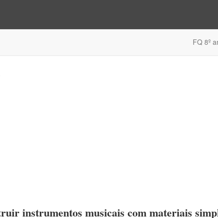
FQ 8º a
s
ruir instrumentos musicais com materiais simp