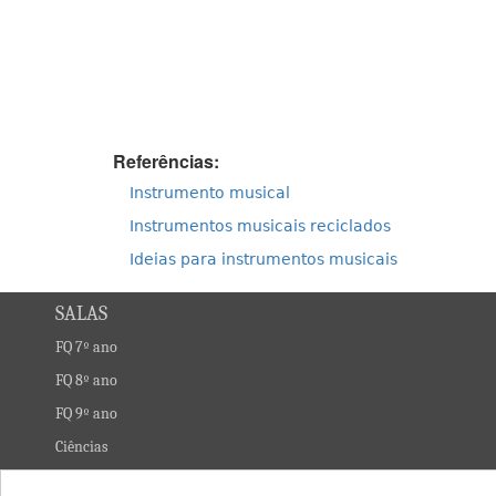
Referências:
Instrumento musical
Instrumentos musicais reciclados
Ideias para instrumentos musicais
SALAS
FQ 7º ano
FQ 8º ano
FQ 9º ano
Ciências