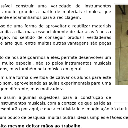
ssível construir uma variedade de instrumentos
is muito grande a partir de materiais simples, que
ente encaminhamos para a reciclagem.
-se de uma forma de aproveitar e reutilizar materiais
o dia a dia, mas, essencialmente de dar asas à nossa
ação, no sentido de conseguir produzir verdadeiras
e arte que, entre muitas outras vantagens são peças
to de nos afeiçoarmos a eles, permite desenvolver um
 muito especial, não só pelos instrumentos musicais
idos, mas também pela música em geral.
im uma forma divertida de cativar os alunos para este
o som, aproveitando as aulas experimentais para uma
gem diferente, mas motivadora.
m assim algumas sugestões para a construção de
instrumentos musicais, com a certeza de que as ideias
esgotarão por aqui, e que a criatividade e imaginação irá dar l
m pouco de pesquisa, muitas outras ideias simples e fáceis de 
alta mesmo deitar mãos ao trabalho
.