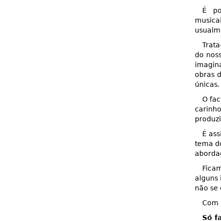
É po
musica
usualm
Trata
do noss
imagin
obras d
únicas.
O fac
carinho
produz
É ass
tema d
aborda
Fica
alguns 
não se 
Com u
Só f