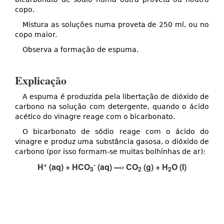
copo.
Mistura as soluções numa proveta de 250 ml, ou no
copo maior.
Observa a formação de espuma.
Explicação
A espuma é produzida pela libertação de dióxido de
carbono na solução com detergente, quando o ácido
acético do vinagre reage com o bicarbonato.
O bicarbonato de sódio reage com o ácido do
vinagre e produz uma substância gasosa, o dióxido de
carbono (por isso formam-se muitas bolhinhas de ar):
+
-
H
(aq) + HCO
(aq) ---› CO
(g) + H
O (l)
3
2
2