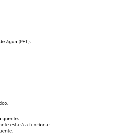
 de água (PET).
ico.
a quente.
nte estará a funcionar.
uente.