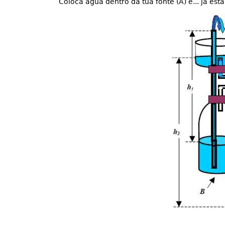
Coloca água dentro da tua fonte (A) e... já está