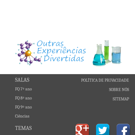
SALAS
POLÍTICA DE PRIVACIDADE
FQ 7º ano
SOBRE NÓS
FQ 8º ano
SITEMAP
FQ 9º ano
Ciências
TEMAS