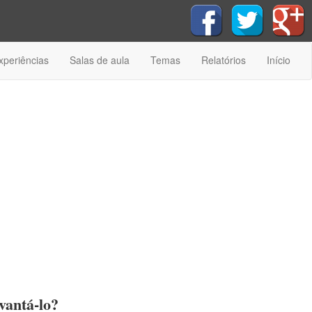
xperiências
Salas de aula
Temas
Relatórios
Início
vantá-lo?