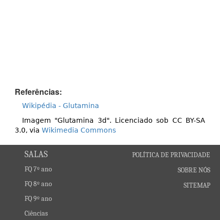
Referências:
Wikipédia - Glutamina
Imagem "Glutamina 3d". Licenciado sob CC BY-SA
3.0, via
Wikimedia Commons
SALAS
POLÍTICA DE PRIVACIDADE
FQ 7º ano
SOBRE NÓS
FQ 8º ano
SITEMAP
FQ 9º ano
Ciências