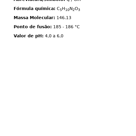
Fórmula química:
C
H
N
O
5
10
2
3
Massa Molecular:
146.13
Ponto de fusão:
185 - 186 °C
Valor de pH:
4,0 a 6,0