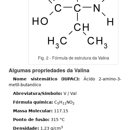
Fig. 2 - Fórmula de estrutura da Valina
Algumas propriedades da Valina
Nome sistemático (IUPAC):
Ácido 2-amino-3-
metil-butanóico
Abreviatura/Símbolo:
V / Val
Fórmula química:
C
H
NO
5
11
2
Massa Molecular:
117.15
Ponto de fusão:
315 °C
3
Densidade:
1.23 g/cm