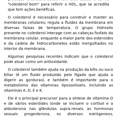
"colesterol bom" para referir o HDL, que se acredita
que tem ações benéficas.
O colesterol é necessário para construir e manter as
membranas celulares; regula a fluidez da membrana em
diversas faixas de temperatura. O grupo hidroxilo
presente no colesterol interage com as cabeças fosfato da
membrana celular, enquanto a maior parte dos esteroides
e da cadeia de hidrocarbonetos estão mergulhados no
interior da membrana.
Algumas pesquisas recentes indicam que o colesterol
pode atuar como um antioxidante.
O colesterol também ajuda na produção da bílis ou suco
biliar (é um fluido produzido pelo fígado que ajuda a
digerir as gorduras), e também é importante para o
metabolismo das vitaminas lipossolúveis, incluindo as
vitaminas A, D, E e K.
Ele é o principal precursor para a síntese de vitamina D
e de vários esteróides (onde se incluem o cortisol e a
aldosterona nas glândulas supra-renais, as hormonas
sexuais progesterona, os diversos estrógeneos,