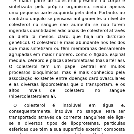
A maior parte do colesterol presente no corpo é
sintetizada pelo próprio organismo, sendo apenas
uma pequena parte adquirida pela dieta. Portanto, ao
contrário daquilo se pensava antigamente, o nível de
colesterol no sangue não aumenta se não forem
ingeridas quantidades adicionais de colesterol através
da dieta (a menos, claro, que haja um distúrbio
genético). O colesterol é mais abundante nos tecidos
que mais sintetizam ou têm membranas densamente
agrupadas em maior número, como o fígado, espinal
medula, cérebro e placas ateromatosas (nas artérias).
O colesterol tem um papel central em muitos
processos bioquímicos, mas é mais conhecido pela
associação existente entre doenças cardiovasculares
e as diversas lipoproteínas que o transportam, e os
altos níveis de colesterol no sangue
(hipercolesterolemia).
O colesterol é insolúvel em água e,
consequentemente, insolúvel no sangue. Para ser
transportado através da corrente sanguínea ele liga-
se a diversos tipos de lipoproteínas, partículas
esféricas que têm a sua superfície exterior composta