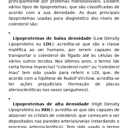
principalmente por proteínas hidrossolúveis. Existem
vários tipos de lipoproteínas, que são classificadas de
acordo com a sua densidade. As duas principais
lipoproteínas usadas para diagnóstico dos níveis de
colesterol são:
Lipoproteínas de baixa densidade
(Low Density
Lipoproteins ou
LDL
): acredita-se que são a classe
maléfica ao ser humano, por serem capazes de
transportar o colesterol do fígado até às células de
vários outros tecidos. Nos últimos anos, o termo (de
certa forma impreciso) "colesterol ruim" ou "colesterol
mau" tem sido usado para referir o LDL que, de
acordo com a hipótese de Rudolf Virchow, acredita-se
ter ações prejudiciais (formação de placas
ateroscleróticas nos vasos sanguíneos).
Lipoproteínas de alta densidade
(High Density
Lipoproteins ou
HDL
): acredita-se que são capazes de
absorver os cristais de colesterol, que começam a ser
depositados nas paredes arteriais/veias (retardando o
processo arterosclerótico). Tem sido usado o termo