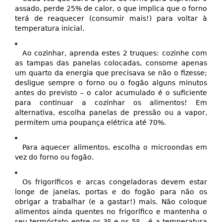
assado, perde 25% de calor, o que implica que o forno
terá de reaquecer (consumir mais!) para voltar à
temperatura inicial.
Ao cozinhar, aprenda estes 2 truques: cozinhe com
as tampas das panelas colocadas, consome apenas
um quarto da energia que precisava se não o fizesse;
desligue sempre o forno ou o fogão alguns minutos
antes do previsto – o calor acumulado é o suficiente
para continuar a cozinhar os alimentos! Em
alternativa, escolha panelas de pressão ou a vapor,
permitem uma poupança elétrica até 70%.
Para aquecer alimentos, escolha o microondas em
vez do forno ou fogão.
Os frigoríficos e arcas congeladoras devem estar
longe de janelas, portas e do fogão para não os
obrigar a trabalhar (e a gastar!) mais. Não coloque
alimentos ainda quentes no frigorífico e mantenha o
seu termóstato entre os 3º e os 5º – é a temperatura