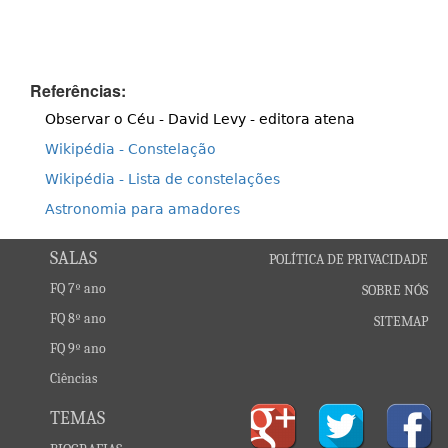
Referências:
Observar o Céu - David Levy - editora atena
Wikipédia - Constelação
Wikipédia - Lista de constelações
Astronomia para amadores
SALAS
POLÍTICA DE PRIVACIDADE
FQ 7º ano
SOBRE NÓS
FQ 8º ano
SITEMAP
FQ 9º ano
Ciências
TEMAS