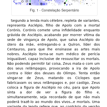
Fig. 1 - Constelação Serpentário
Segundo a lenda mais célebre, repleta de variantes,
representa Asclépio, filho de Apolo com a mortal
Corónis. Corónis comete uma infidelidade enquanto
grávida de Asclépio, acabando por morrer vítima da
sede de vingança de Apolo, que salva Asclépio do
útero da mãe, entregando-o a Quíron, líder dos
Centauros, para que lhe ensinasse as artes mais
nobres. Asclépio torna-se num médico de perícia
inigualável, capaz inclusive de ressuscitar os mortais.
Não podendo permitir tal coisa, Zeus mata-o com um
dos seus relâmpagos, provocando a ira de Apolo
contra o líder dos deuses do Olimpo. Tenta então
vingar-se de Zeus, matando os Ciclopes que
fabricavam os seus relâmpagos e, por castigo, Zeus
coloca a figura de Asclépio no céu, para que Apolo
sinta a dor de ver a figura do filho e,
simultaneamente, seja recordado de que não mais
poderá trazê-lo ao mundo dos vivos...e mortais. Uma
variante da lenda refere que, ao contrário da versão