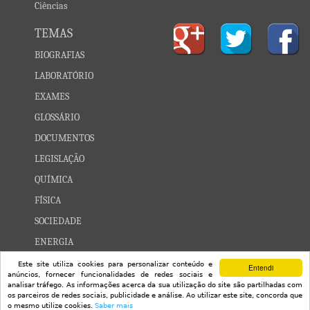
Ciências
TEMAS
BIOGRAFIAS
LABORATÓRIO
EXAMES
GLOSSÁRIO
DOCUMENTOS
LEGISLAÇÃO
QUÍMICA
FÍSICA
SOCIEDADE
ENERGIA
CONSTELAÇÕES
Este site utiliza cookies para personalizar conteúdo e
Entendi
anúncios, fornecer funcionalidades de redes sociais e
UNIVERSO
analisar tráfego. As informações acerca da sua utilização do site são partilhadas com
os parceiros de redes sociais, publicidade e análise. Ao utilizar este site, concorda que
©2008-23 Explicatorium
o mesmo utilize cookies.
Saber mais