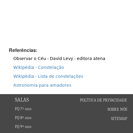
Referências:
Observar o Céu - David Levy - editora atena
Wikipédia - Constelação
Wikipédia - Lista de constelações
Astronomia para amadores
SALAS
POLÍTICA DE PRIVACIDADE
FQ 7º ano
SOBRE NÓS
FQ 8º ano
SITEMAP
FQ 9º ano