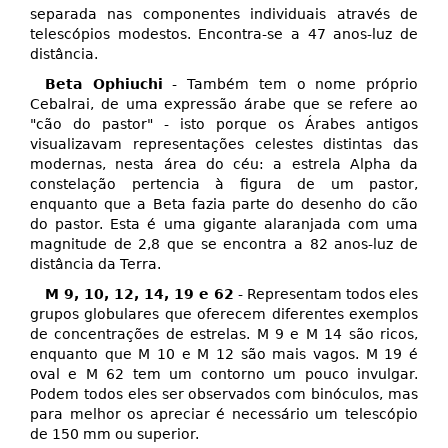
separada nas componentes individuais através de
telescópios modestos. Encontra-se a 47 anos-luz de
distância.
Beta Ophiuchi
- Também tem o nome próprio
Cebalrai, de uma expressão árabe que se refere ao
"cão do pastor" - isto porque os Árabes antigos
visualizavam representações celestes distintas das
modernas, nesta área do céu: a estrela Alpha da
constelação pertencia à figura de um pastor,
enquanto que a Beta fazia parte do desenho do cão
do pastor. Esta é uma gigante alaranjada com uma
magnitude de 2,8 que se encontra a 82 anos-luz de
distância da Terra.
M 9, 10, 12, 14, 19 e 62
- Representam todos eles
grupos globulares que oferecem diferentes exemplos
de concentrações de estrelas. M 9 e M 14 são ricos,
enquanto que M 10 e M 12 são mais vagos. M 19 é
oval e M 62 tem um contorno um pouco invulgar.
Podem todos eles ser observados com binóculos, mas
para melhor os apreciar é necessário um telescópio
de 150 mm ou superior.